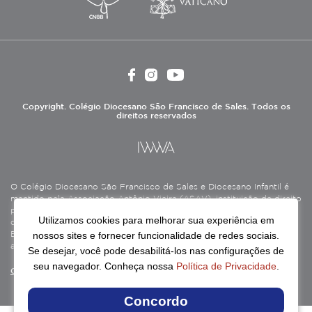
Copyright. Colégio Diocesano São Francisco de Sales. Todos os
direitos reservados
O Colégio Diocesano São Francisco de Sales e Diocesano Infantil é
mantido pela Associação Antônio Vieira (ASAV), instituição de direito
privado sem fins lucrativos, filantrópica, de natureza educativa,
Utilizamos cookies para melhorar sua experiência em
cultural, assistencial e beneficente, certificada como Entidade
nossos sites e fornecer funcionalidade de redes sociais.
Beneficente de Assistência Social (CEBAS), nas áreas de educação e
assistência social.
Se desejar, você pode desabilitá-los nas configurações de
seu navegador. Conheça nossa
Política de Privacidade
.
Continue lendo
Concordo