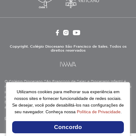
Copyright. Colégio Diocesano São Francisco de Sales. Todos os
direitos reservados
O Colégio Diocesano São Francisco de Sales e Diocesano Infantil é
mantido pela Associação Antônio Vieira (ASAV), instituição de direito
Utilizamos cookies para melhorar sua experiência em
privado sem fins lucrativos, filantrópica, de natureza educativa,
cultural, assistencial e beneficente, certificada como Entidade
nossos sites e fornecer funcionalidade de redes sociais.
Beneficente de Assistência Social (CEBAS), nas áreas de educação e
Se desejar, você pode desabilitá-los nas configurações de
assistência social.
seu navegador. Conheça nossa
Política de Privacidade
.
Continue lendo
Concordo