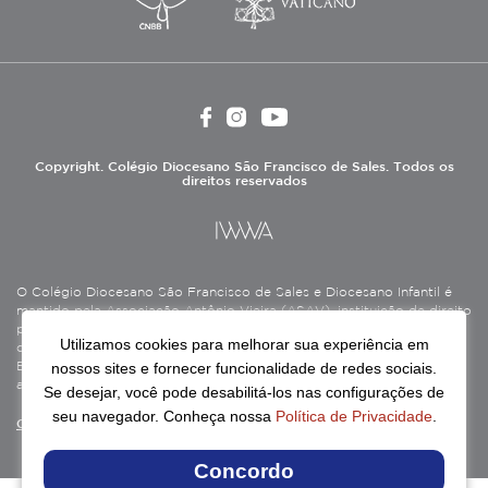
Copyright. Colégio Diocesano São Francisco de Sales. Todos os
direitos reservados
O Colégio Diocesano São Francisco de Sales e Diocesano Infantil é
mantido pela Associação Antônio Vieira (ASAV), instituição de direito
privado sem fins lucrativos, filantrópica, de natureza educativa,
Utilizamos cookies para melhorar sua experiência em
cultural, assistencial e beneficente, certificada como Entidade
nossos sites e fornecer funcionalidade de redes sociais.
Beneficente de Assistência Social (CEBAS), nas áreas de educação e
assistência social.
Se desejar, você pode desabilitá-los nas configurações de
seu navegador. Conheça nossa
Política de Privacidade
.
Continue lendo
Concordo