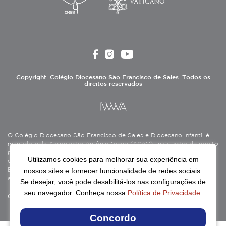
Copyright. Colégio Diocesano São Francisco de Sales. Todos os
direitos reservados
O Colégio Diocesano São Francisco de Sales e Diocesano Infantil é
mantido pela Associação Antônio Vieira (ASAV), instituição de direito
privado sem fins lucrativos, filantrópica, de natureza educativa,
Utilizamos cookies para melhorar sua experiência em
cultural, assistencial e beneficente, certificada como Entidade
nossos sites e fornecer funcionalidade de redes sociais.
Beneficente de Assistência Social (CEBAS), nas áreas de educação e
assistência social.
Se desejar, você pode desabilitá-los nas configurações de
seu navegador. Conheça nossa
Política de Privacidade
.
Continue lendo
Concordo