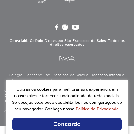
Copyright. Colégio Diocesano São Francisco de Sales. Todos os
direitos reservados
O Colégio Diocesano São Francisco de Sales e Diocesano Infantil é
mantido pela Associação Antônio Vieira (ASAV), instituição de direito
privado sem fins lucrativos, filantrópica, de natureza educativa,
Utilizamos cookies para melhorar sua experiência em
cultural, assistencial e beneficente, certificada como Entidade
nossos sites e fornecer funcionalidade de redes sociais.
Beneficente de Assistência Social (CEBAS), nas áreas de educação e
assistência social.
Se desejar, você pode desabilitá-los nas configurações de
seu navegador. Conheça nossa
Política de Privacidade
.
Continue lendo
Concordo