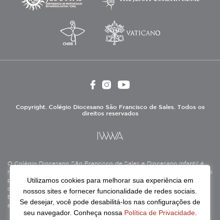
Copyright. Colégio Diocesano São Francisco de Sales. Todos os
direitos reservados
O Colégio Diocesano São Francisco de Sales e Diocesano Infantil é
mantido pela Associação Antônio Vieira (ASAV), instituição de direito
Utilizamos cookies para melhorar sua experiência em
privado sem fins lucrativos, filantrópica, de natureza educativa,
cultural, assistencial e beneficente, certificada como Entidade
nossos sites e fornecer funcionalidade de redes sociais.
Beneficente de Assistência Social (CEBAS), nas áreas de educação e
Se desejar, você pode desabilitá-los nas configurações de
assistência social.
seu navegador. Conheça nossa
Política de Privacidade
.