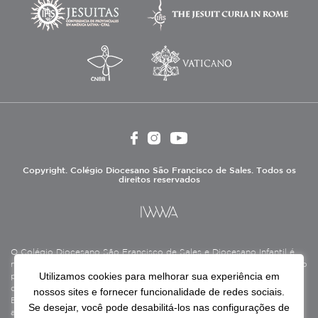
Copyright. Colégio Diocesano São Francisco de Sales. Todos os
direitos reservados
O Colégio Diocesano São Francisco de Sales e Diocesano Infantil é
mantido pela Associação Antônio Vieira (ASAV), instituição de direito
Utilizamos cookies para melhorar sua experiência em
privado sem fins lucrativos, filantrópica, de natureza educativa,
cultural, assistencial e beneficente, certificada como Entidade
nossos sites e fornecer funcionalidade de redes sociais.
Beneficente de Assistência Social (CEBAS), nas áreas de educação e
Se desejar, você pode desabilitá-los nas configurações de
assistência social.