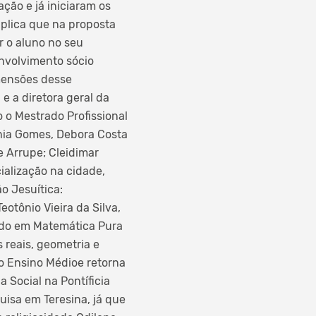
ção e já iniciaram os
xplica que na proposta
r o aluno no seu
nvolvimento sócio
imensões desse
e a diretora geral da
 o Mestrado Profissional
inia Gomes, Debora Costa
e Arrupe; Cleidimar
ialização na cidade,
o Jesuítica:
otônio Vieira da Silva,
rado em Matemática Pura
 reais, geometria e
do Ensino Médioe retorna
 Social na Pontíficia
uisa em Teresina, já que