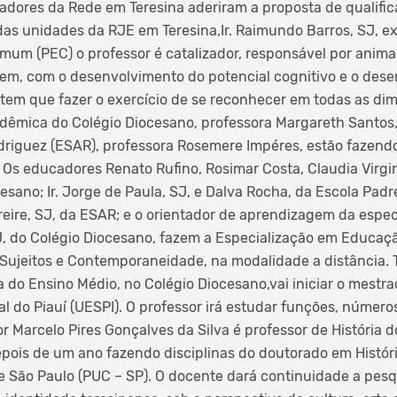
adores da Rede em Teresina aderiram a proposta de qualifica
 das unidades da RJE em Teresina,Ir. Raimundo Barros, SJ, e
mum (PEC) o professor é catalizador, responsável por anima
em, com o desenvolvimento do potencial cognitivo e o dese
 tem que fazer o exercício de se reconhecer em todas as d
adêmica do Colégio Diocesano, professora Margareth Santos, 
riguez (ESAR), professora Rosemere Impéres, estão fazendo
Os educadores Renato Rufino, Rosimar Costa, Claudia Virg
cesano; Ir. Jorge de Paula, SJ, e Dalva Rocha, da Escola Padr
reire, SJ, da ESAR; e o orientador de aprendizagem da espec
J, do Colégio Diocesano, fazem a Especialização em Educaçã
Sujeitos e Contemporaneidade, na modalidade a distância. Te
 do Ensino Médio, no Colégio Diocesano,vai iniciar o mest
l do Piauí (UESPI). O professor irá estudar funções, números
or Marcelo Pires Gonçalves da Silva é professor de História 
pois de um ano fazendo disciplinas do doutorado em História
e São Paulo (PUC – SP). O docente dará continuidade a pesq