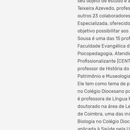
seu objeto de estudo é a
Teixeira Azevedo, profe
outros 23 colaboradore
Especializada, oferecid
objetivo possibilitar a
Sousa é uma das 15 pro
Faculdade Evangélica do
Psicopedagogia, Atendi
Profissionalizante (CEN
professor de História d
Patrimônio e Museologia
Ele tem como tema de p
no Colégio Diocesano po
é professora de Língua 
doutorado na área de Le
de Coimbra, uma das ins
Biologia no Colégio Dio
aplicada à Saúde pela U