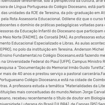
 identidade teresinense, sob a perspectiva da cultura, arte 
ssora de Língua Portuguesa do Colégio Diocesano, está part
s das unidades da RJE de Teresina, da pós-graduação em A
o pela Rota Assessoria Educacional. Odilene diz que o curso
os docentes o domínio de práticas pedagógicas voltadas para 
fessoras da Educação Infantil do Diocesano que participam
 Meio Norte (FAEME), de Coroatá (MA). As professoras estu
mento Educacional Especializado e Libras. As aulas aconte
TEPRO), no polo da instituição em Teresina. Anderson Michel
o Ensino Fundamental,no Colégio Diocesano,está fazendo me
 na Universidade Federal do Piauí (UFPI), Campus Ministro R
esquisa a “Documentação do Memorial Irmão Guido Turetta”,
r mais de 40 anos e prestou serviço a pastoral carcerária.
Portuguesano Colégio Diocesano,e está na cidade de Coimbr
tras. A professora estuda a temática “Materialidades da Lit
tituições mais conceituadas do mundo.Nelson Jorge Carvalh
cesano, recebeu recentemente o título de doutor em Biologia
niversidade Luterana do Brasil (ULBRA), de Canoas (RS).Se