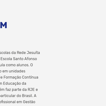
EM
scolas da Rede Jesuíta
, Escola Santo Afonso
aula como alunos. O
to em unidades
a de Formação Contínua
em Educação da
bém faz parte da RJE e
ticular do Brasil. A
ofissional em Gestão