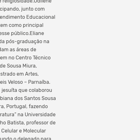
e religiosidade.Odilene
icipando, junto com
tendimento Educacional
 tem como principal
esse público.Eliane
 da pós-graduação na
dam as áreas de
cem no Centro Técnico
 de Sousa Miura,
strado em Artes,
eis Veloso – Parnaíba.
 jesuíta que colaborou
Fabiana dos Santos Sousa
a, Portugal, fazendo
eratura” na Universidade
o Batista, professor de
 Celular e Molecular
gundo o delegado para