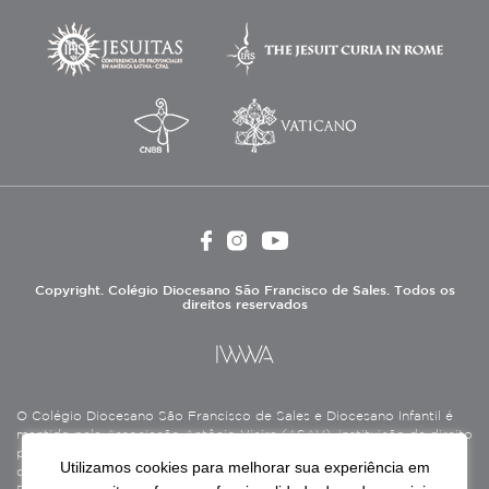
Copyright. Colégio Diocesano São Francisco de Sales. Todos os
direitos reservados
O Colégio Diocesano São Francisco de Sales e Diocesano Infantil é
mantido pela Associação Antônio Vieira (ASAV), instituição de direito
privado sem fins lucrativos, filantrópica, de natureza educativa,
Utilizamos cookies para melhorar sua experiência em
cultural, assistencial e beneficente, certificada como Entidade