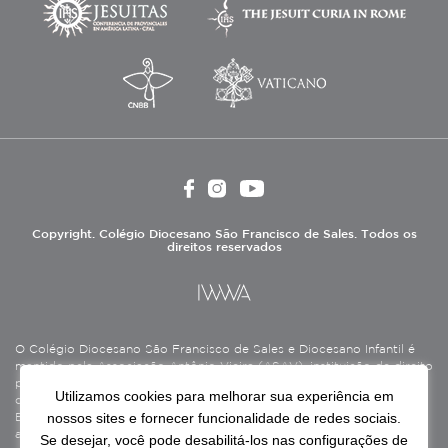
Copyright. Colégio Diocesano São Francisco de Sales. Todos os
direitos reservados
O Colégio Diocesano São Francisco de Sales e Diocesano Infantil é
mantido pela Associação Antônio Vieira (ASAV), instituição de direito
privado sem fins lucrativos, filantrópica, de natureza educativa,
Utilizamos cookies para melhorar sua experiência em
cultural, assistencial e beneficente, certificada como Entidade
nossos sites e fornecer funcionalidade de redes sociais.
Beneficente de Assistência Social (CEBAS), nas áreas de educação e
assistência social.
Se desejar, você pode desabilitá-los nas configurações de