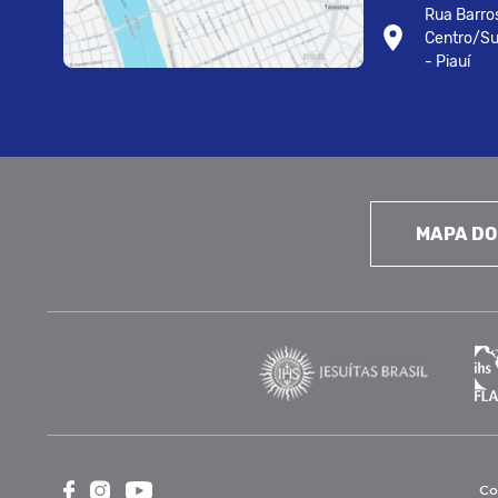
Rua Barros
Centro/Su
- Piauí
MAPA DO
Co