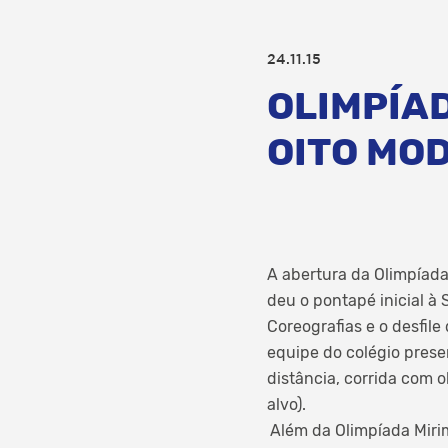
24.11.15
OLIMPÍAD
OITO MO
A abertura da Olimpíada 
deu o pontapé inicial à
Coreografias e o desfil
equipe do colégio prese
distância, corrida com 
alvo).
Além da Olimpíada Miri