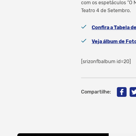
com os espetáculos “O M
Teatro 4 de Setembro.
Confira a Tabela d
Veja álbum de Fot
[srizonfbalbum id=20]
Compartilhe: