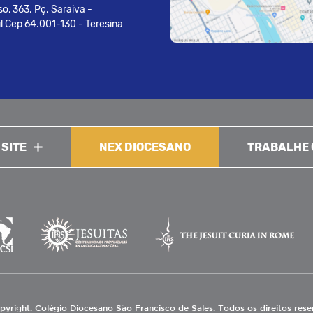
o, 363. Pç. Saraiva -
l Cep 64.001-130 - Teresina
 SITE
NEX DIOCESANO
TRABALHE
pyright. Colégio Diocesano São Francisco de Sales. Todos os direitos res