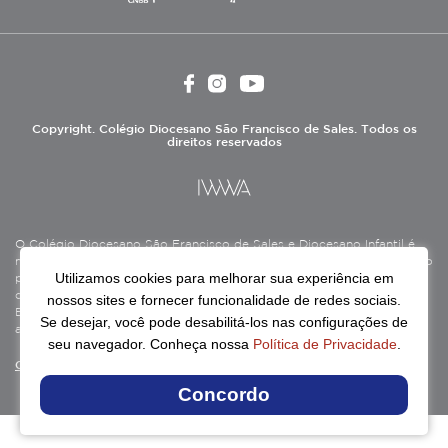
Copyright. Colégio Diocesano São Francisco de Sales. Todos os
direitos reservados
O Colégio Diocesano São Francisco de Sales e Diocesano Infantil é
mantido pela Associação Antônio Vieira (ASAV), instituição de direito
Utilizamos cookies para melhorar sua experiência em
privado sem fins lucrativos, filantrópica, de natureza educativa,
cultural, assistencial e beneficente, certificada como Entidade
nossos sites e fornecer funcionalidade de redes sociais.
Beneficente de Assistência Social (CEBAS), nas áreas de educação e
Se desejar, você pode desabilitá-los nas configurações de
assistência social.
seu navegador. Conheça nossa
Política de Privacidade
.
Continue lendo
Concordo