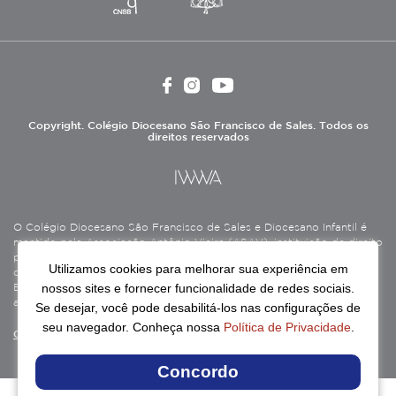
Copyright. Colégio Diocesano São Francisco de Sales. Todos os
direitos reservados
O Colégio Diocesano São Francisco de Sales e Diocesano Infantil é
mantido pela Associação Antônio Vieira (ASAV), instituição de direito
privado sem fins lucrativos, filantrópica, de natureza educativa,
Utilizamos cookies para melhorar sua experiência em
cultural, assistencial e beneficente, certificada como Entidade
nossos sites e fornecer funcionalidade de redes sociais.
Beneficente de Assistência Social (CEBAS), nas áreas de educação e
assistência social.
Se desejar, você pode desabilitá-los nas configurações de
seu navegador. Conheça nossa
Política de Privacidade
.
Continue lendo
Concordo