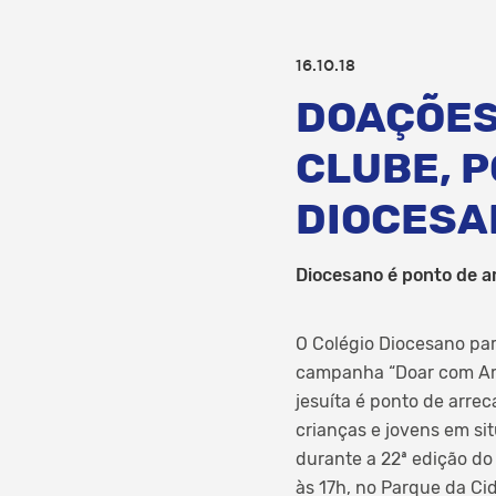
16.10.18
DOAÇÕES 
CLUBE, P
DIOCESA
Diocesano é ponto de a
O Colégio Diocesano par
campanha “Doar com Amor
jesuíta é ponto de arre
crianças e jovens em sit
durante a 22ª edição do 
às 17h, no Parque da Ci