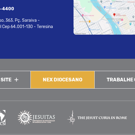
7-4400
o, 363. Pç. Saraiva -
l Cep 64.001-130 - Teresina
 SITE
NEX DIOCESANO
TRABALHE