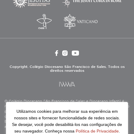
Copyright. Colégio Diocesano São Francisco de Sales. Todos os
direitos reservados
O Colégio Diocesano São Francisco de Sales e Diocesano Infantil é
mantido pela Associação Antônio Vieira (ASAV), instituição de direito
Utilizamos cookies para melhorar sua experiência em
privado sem fins lucrativos, filantrópica, de natureza educativa,
cultural, assistencial e beneficente, certificada como Entidade
nossos sites e fornecer funcionalidade de redes sociais.
Beneficente de Assistência Social (CEBAS), nas áreas de educação e
Se desejar, você pode desabilitá-los nas configurações de
assistência social.
seu navegador. Conheça nossa
Política de Privacidade
.