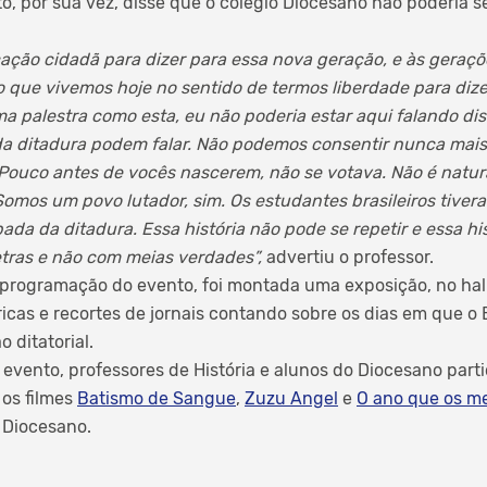
o, por sua vez, disse que o colégio Diocesano não poderia s
ção cidadã para dizer para essa nova geração, e às geraçõ
o que vivemos hoje no sentido de termos liberdade para dize
uma palestra como esta, eu não poderia estar aqui falando di
da ditadura podem falar. Não podemos consentir nunca mais
uco antes de vocês nascerem, não se votava. Não é natural
. Somos um povo lutador, sim. Os estudantes brasileiros tive
ada da ditadura. Essa história não pode se repetir e essa hi
etras e não com meias verdades”,
advertiu o professor.
 programação do evento, foi montada uma exposição, no hal
ricas e recortes de jornais contando sobre os dias em que o 
 ditatorial.
o evento, professores de História e alunos do Diocesano par
 os filmes
Batismo de Sangue
,
Zuzu Angel
e
O ano que os me
 Diocesano.