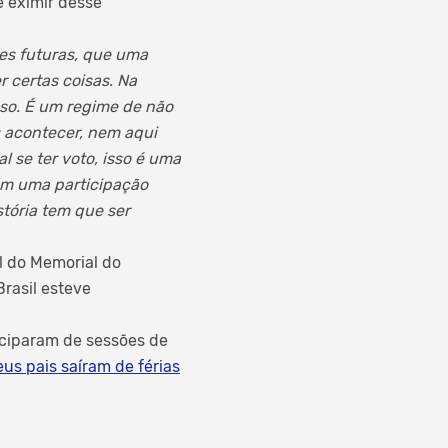
e eximir desse
es futuras, que uma
r certas coisas. Na
sso. É um regime de não
 acontecer, nem aqui
 se ter voto, isso é uma
ram uma participação
stória tem que ser
l do Memorial do
Brasil esteve
ticiparam de sessões de
us pais saíram de férias