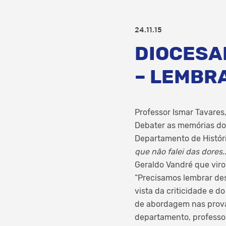
24.11.15
DIOCESA
– LEMBR
Professor Ismar Tavares
Debater as memórias do G
Departamento de História
que não falei das dores
.
Geraldo Vandré que viro
“Precisamos lembrar des
vista da criticidade e 
de abordagem nas provas
departamento, professor