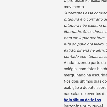
O professor Fonseca Net
movimento.
“Aceitamos essa convoca
ditadura é o contrário d
ditadura não existiria 
liberdade. Só os donos 
nem em lugar nenhum. Po
luta do povo brasileiro
extraordinária na derrub
contada com todas as l
Ainda fazendo parte da
colégio, com fotos histó
mergulhado na escuridão
Nos dois últimos dias d
exibição e debate sobre
nas salas de eventos do
Veja álbum de fotos
[srizonfbalbum id=24]