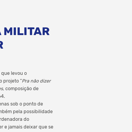
 MILITAR
R
o que levou o
 projeto “
Pra não dizer
es
, composição de
64.
penas sob o ponto de
ambém pela possibilidade
ordenadora do
r e jamais deixar que se