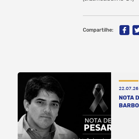
Compartilhe:
22.07.26
NOTA D
BARBO