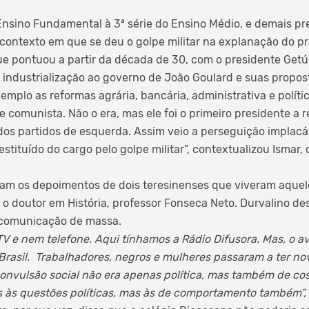
Ensino Fundamental à 3ª série do Ensino Médio, e demais pr
contexto em que se deu o golpe militar na explanação do pro
ue pontuou a partir da década de 30, com o presidente Getú
da industrialização ao governo de João Goulard e suas propo
emplo as reformas agrária, bancária, administrativa e políti
comunista. Não o era, mas ele foi o primeiro presidente a r
dos partidos de esquerda. Assim veio a perseguição implacá
estituído do cargo pelo golpe militar”, contextualizou Ismar,
ram os depoimentos de dois teresinenses que viveram aque
 o doutor em História, professor Fonseca Neto. Durvalino d
e comunicação de massa.
TV e nem telefone. Aqui tínhamos a Rádio Difusora. Mas, o a
Brasil. Trabalhadores, negros e mulheres passaram a ter no
 convulsão social não era apenas política, mas também de co
s às questões políticas, mas às de comportamento também”,