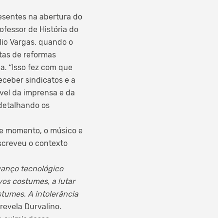
esentes na abertura do
fessor de História do
lio Vargas, quando o
stas de reformas
ca. “Isso fez com que
eceber sindicatos e a
vel da imprensa e da
 detalhando os
le momento, o músico e
escreveu o contexto
vanço tecnológico
vos costumes, a lutar
stumes. A intolerância
revela Durvalino.