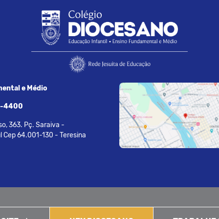
ental e Médio
7-4400
o, 363. Pç. Saraiva -
l Cep 64.001-130 - Teresina