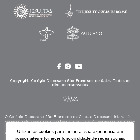
Copyright. Colégio Diocesano São Francisco de Sales. Todos os
direitos reservados
O Colégio Diocesano São Francisco de Sales e Diocesano Infantil é
mantido pela Associação Antônio Vieira (ASAV), instituição de direito
privado sem fins lucrativos, filantrópica, de natureza educativa,
Utilizamos cookies para melhorar sua experiência em
cultural, assistencial e beneficente, certificada como Entidade
nossos sites e fornecer funcionalidade de redes sociais.
Beneficente de Assistência Social (CEBAS), nas áreas de educação e