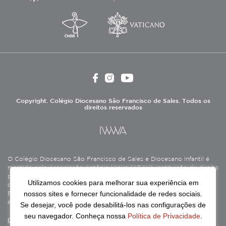
Copyright. Colégio Diocesano São Francisco de Sales. Todos os
direitos reservados
O Colégio Diocesano São Francisco de Sales e Diocesano Infantil é
mantido pela Associação Antônio Vieira (ASAV), instituição de direito
privado sem fins lucrativos, filantrópica, de natureza educativa,
Utilizamos cookies para melhorar sua experiência em
cultural, assistencial e beneficente, certificada como Entidade
nossos sites e fornecer funcionalidade de redes sociais.
Beneficente de Assistência Social (CEBAS), nas áreas de educação e
assistência social.
Se desejar, você pode desabilitá-los nas configurações de
seu navegador. Conheça nossa
Política de Privacidade
.
Continue lendo