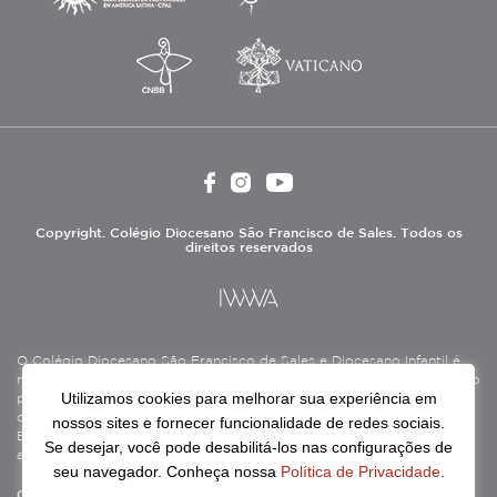
Copyright. Colégio Diocesano São Francisco de Sales. Todos os
direitos reservados
O Colégio Diocesano São Francisco de Sales e Diocesano Infantil é
mantido pela Associação Antônio Vieira (ASAV), instituição de direito
Utilizamos cookies para melhorar sua experiência em
privado sem fins lucrativos, filantrópica, de natureza educativa,
cultural, assistencial e beneficente, certificada como Entidade
nossos sites e fornecer funcionalidade de redes sociais.
Beneficente de Assistência Social (CEBAS), nas áreas de educação e
Se desejar, você pode desabilitá-los nas configurações de
assistência social.
seu navegador. Conheça nossa
Política de Privacidade
.
Continue lendo