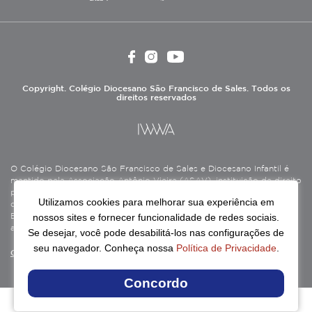
Copyright. Colégio Diocesano São Francisco de Sales. Todos os
direitos reservados
O Colégio Diocesano São Francisco de Sales e Diocesano Infantil é
mantido pela Associação Antônio Vieira (ASAV), instituição de direito
privado sem fins lucrativos, filantrópica, de natureza educativa,
Utilizamos cookies para melhorar sua experiência em
cultural, assistencial e beneficente, certificada como Entidade
nossos sites e fornecer funcionalidade de redes sociais.
Beneficente de Assistência Social (CEBAS), nas áreas de educação e
assistência social.
Se desejar, você pode desabilitá-los nas configurações de
seu navegador. Conheça nossa
Política de Privacidade
.
Continue lendo
Concordo