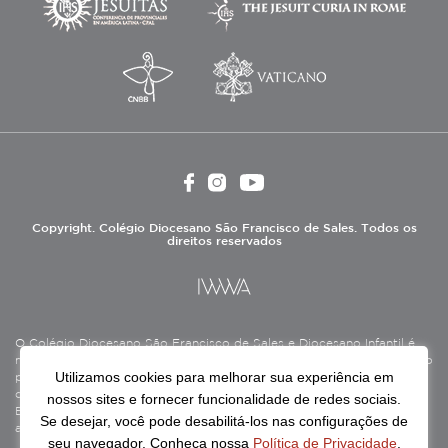
Copyright. Colégio Diocesano São Francisco de Sales. Todos os
direitos reservados
O Colégio Diocesano São Francisco de Sales e Diocesano Infantil é
mantido pela Associação Antônio Vieira (ASAV), instituição de direito
Utilizamos cookies para melhorar sua experiência em
privado sem fins lucrativos, filantrópica, de natureza educativa,
cultural, assistencial e beneficente, certificada como Entidade
nossos sites e fornecer funcionalidade de redes sociais.
Beneficente de Assistência Social (CEBAS), nas áreas de educação e
Se desejar, você pode desabilitá-los nas configurações de
assistência social.
seu navegador. Conheça nossa
Política de Privacidade
.