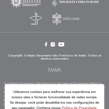
Copyright. Colégio Diocesano São Francisco de Sales. Todos os
direitos reservados
O Colégio Diocesano São Francisco de Sales e Diocesano Infantil é
mantido pela Associação Antônio Vieira (ASAV), instituição de direito
Utilizamos cookies para melhorar sua experiência em
privado sem fins lucrativos, filantrópica, de natureza educativa,
cultural, assistencial e beneficente, certificada como Entidade
nossos sites e fornecer funcionalidade de redes sociais.
Beneficente de Assistência Social (CEBAS), nas áreas de educação e
Se desejar, você pode desabilitá-los nas configurações de
assistência social.
seu navegador. Conheça nossa
Política de Privacidade
.