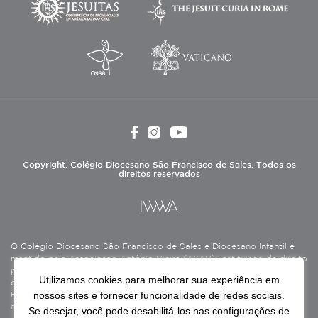
Copyright. Colégio Diocesano São Francisco de Sales. Todos os
direitos reservados
O Colégio Diocesano São Francisco de Sales e Diocesano Infantil é
mantido pela Associação Antônio Vieira (ASAV), instituição de direito
privado sem fins lucrativos, filantrópica, de natureza educativa,
Utilizamos cookies para melhorar sua experiência em
cultural, assistencial e beneficente, certificada como Entidade
nossos sites e fornecer funcionalidade de redes sociais.
Beneficente de Assistência Social (CEBAS), nas áreas de educação e
assistência social.
Se desejar, você pode desabilitá-los nas configurações de