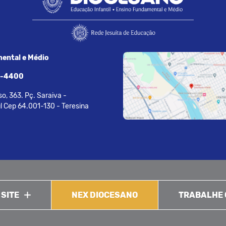
ental e Médio
7-4400
o, 363. Pç. Saraiva -
l Cep 64.001-130 - Teresina
 SITE
NEX DIOCESANO
TRABALHE