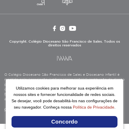
Copyright. Colégio Diocesano São Francisco de Sales. Todos os
direitos reservados
O Colégio Diocesano São Francisco de Sales e Diocesano Infantil é
mantido pela Associação Antônio Vieira (ASAV), instituição de direito
privado sem fins lucrativos, filantrópica, de natureza educativa,
Utilizamos cookies para melhorar sua experiência em
cultural, assistencial e beneficente, certificada como Entidade
nossos sites e fornecer funcionalidade de redes sociais.
Beneficente de Assistência Social (CEBAS), nas áreas de educação e
assistência social.
Se desejar, você pode desabilitá-los nas configurações de
seu navegador. Conheça nossa
Política de Privacidade
.
Continue lendo
Concordo