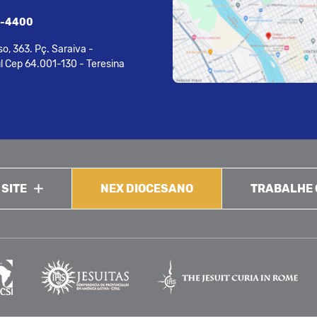
7-4400
o, 363. Pç. Saraiva -
l Cep 64.001-130 - Teresina
 SITE
NEX DIOCESANO
TRABALHE