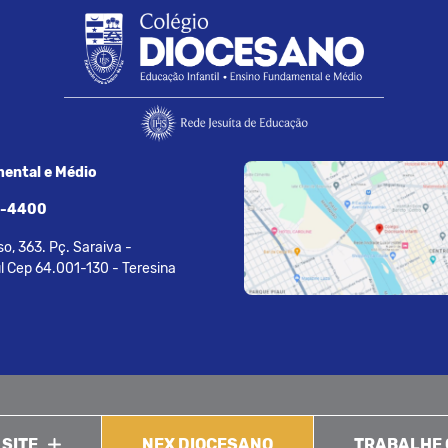
ental e Médio
7-4400
o, 363. Pç. Saraiva -
l Cep 64.001-130 - Teresina
 SITE
NEX DIOCESANO
TRABALHE