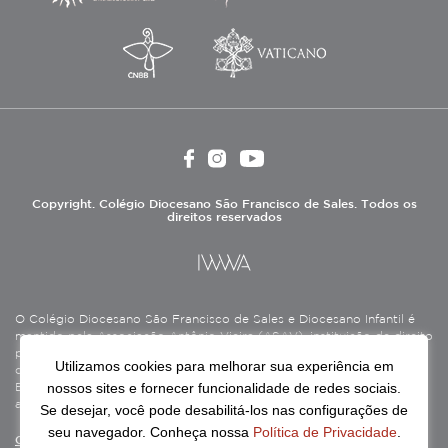
Copyright. Colégio Diocesano São Francisco de Sales. Todos os
direitos reservados
O Colégio Diocesano São Francisco de Sales e Diocesano Infantil é
mantido pela Associação Antônio Vieira (ASAV), instituição de direito
privado sem fins lucrativos, filantrópica, de natureza educativa,
Utilizamos cookies para melhorar sua experiência em
cultural, assistencial e beneficente, certificada como Entidade
nossos sites e fornecer funcionalidade de redes sociais.
Beneficente de Assistência Social (CEBAS), nas áreas de educação e
assistência social.
Se desejar, você pode desabilitá-los nas configurações de
seu navegador. Conheça nossa
Política de Privacidade
.
Continue lendo