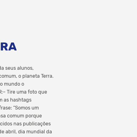
RRA
a seus alunos,
comum, o planeta Terra.
 ao mundo o
:– Tire uma foto que
om as hashtags
frase: “Somos um
 casa comum porque
ecidos nas publicações
e abril, dia mundial da