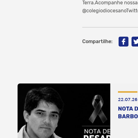
Terra.Acompanhe nossas
@colegiodiocesanoTwitt
Compartilhe:
22.07.26
NOTA D
BARBO