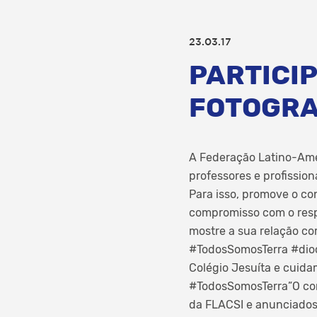
23.03.17
PARTICI
FOTOGRA
A Federação Latino-Ame
professores e profissio
Para isso, promove o co
compromisso com o resp
mostre a sua relação co
#TodosSomosTerra #dio
Colégio Jesuíta e cuid
#TodosSomosTerra”O con
da FLACSI e anunciados a