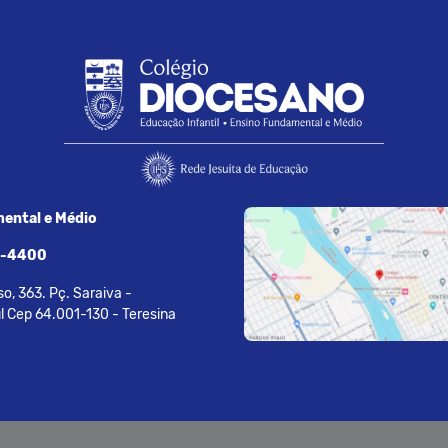
ental e Médio
7-4400
o, 363. Pç. Saraiva -
l Cep 64.001-130 - Teresina