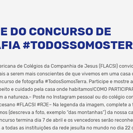
PE DO CONCURSO DE
FIA #TODOSSOMOSTE
ricana de Colégios da Companhia de Jesus (FLACSI) convid
nais a serem mais conscientes de que vivemos em uma casa 
ncurso de fotografia #TodosSomosTerra. Participe e mostre
eito e cuidado pela casa onde habitamos!COMO PARTICIPAR
m a natureza.– Poste no Instagram pessoal ou do colégio c
cesano #FLACSI #RJE– Na legenda da imagem, complete a 
amos (descreva a foto, exemplo “das montanhas”) da nossa
curso termina dia 7 de abril e os vencedores serão reconh
 todas as instituições da rede jesuíta no mundo no dia 22 d