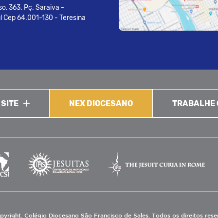
o, 363. Pç. Saraiva -
l Cep 64.001-130 - Teresina
 SITE
NEX DIOCESANO
TRABALHE
pyright. Colégio Diocesano São Francisco de Sales. Todos os direitos res