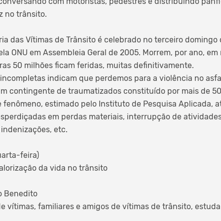
conversando com motoristas, pedestres e distribuindo panfl
z no trânsito.
ia das Vítimas de Trânsito é celebrado no terceiro doming
pela ONU em Assembleia Geral de 2005. Morrem, por ano, em 
ras 50 milhões ficam feridas, muitas definitivamente.
s incompletas indicam que perdemos para a violência no asfa
m contingente de traumatizados constituído por mais de 50
e fenômeno, estimado pelo Instituto de Pesquisa Aplicada, a
esperdiçadas em perdas materiais, interrupção de atividades
 indenizações, etc.
arta-feira)
lorização da vida no trânsito
ão Benedito
e vítimas, familiares e amigos de vítimas de trânsito, estud