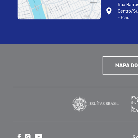
Rua Barros
Centro/Su
- Piauí
MAPA DO
Co