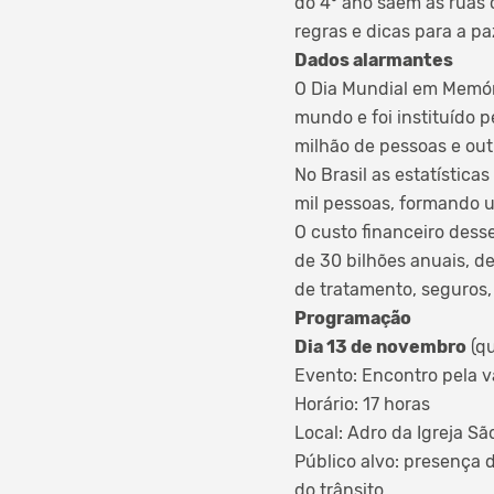
do 4º ano saem às ruas 
regras e dicas para a pa
Dados alarmantes
O Dia Mundial em Memór
mundo e foi instituído 
milhão de pessoas e out
No Brasil as estatística
mil pessoas, formando u
O custo financeiro dess
de 30 bilhões anuais, d
de tratamento, seguros,
Programação
Dia 13 de novembro
(qu
Evento: Encontro pela va
Horário: 17 horas
Local: Adro da Igreja S
Público alvo: presença d
do trânsito