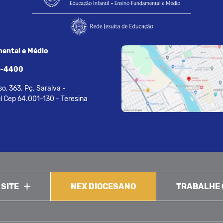
ental e Médio
7-4400
o, 363. Pç. Saraiva -
l Cep 64.001-130 - Teresina
 SITE
NEX DIOCESANO
TRABALHE