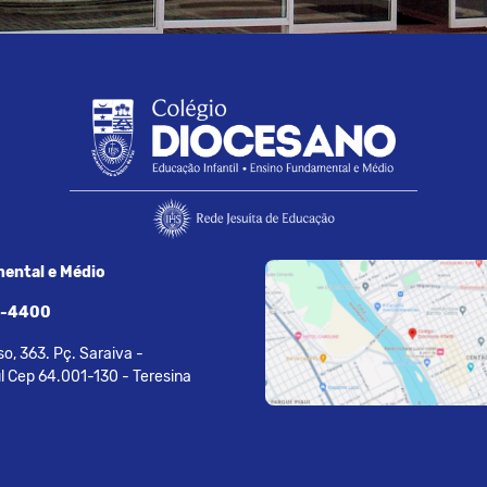
ental e Médio
7-4400
o, 363. Pç. Saraiva -
l Cep 64.001-130 - Teresina