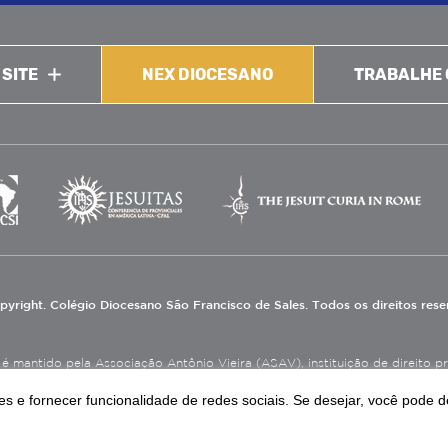
 SITE
NEX DIOCESANO
TRABALHE
pyright. Colégio Diocesano São Francisco de Sales. Todos os direitos res
 mantido pela Associação Antônio Vieira (ASAV), instituição de direito priv
eneficente de Assistência Social (CEBAS), nas áreas de educação e assistênci
s e fornecer funcionalidade de redes sociais. Se desejar, você pode d