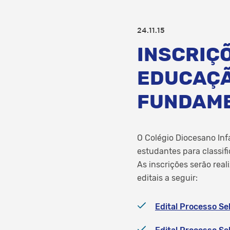
24.11.15
INSCRIÇ
EDUCAÇÃO
FUNDAM
O Colégio Diocesano Infa
estudantes para classif
As inscrições serão rea
editais a seguir:
Edital Processo Sel