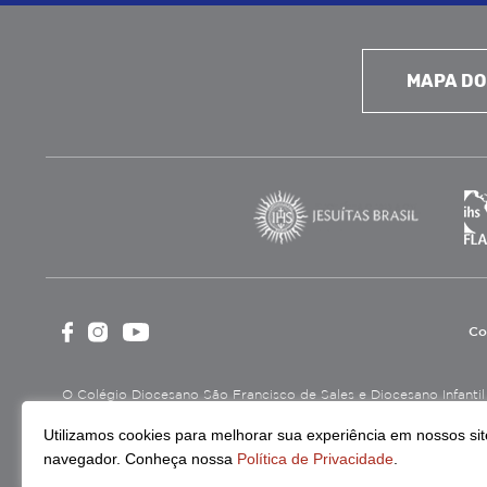
MAPA DO
Co
O Colégio Diocesano São Francisco de Sales e Diocesano Infantil é
cultural, assistencial e beneficente, certificada como Entidade B
Utilizamos cookies para melhorar sua experiência em nossos site
Continue lendo
navegador. Conheça nossa
Política de Privacidade
.