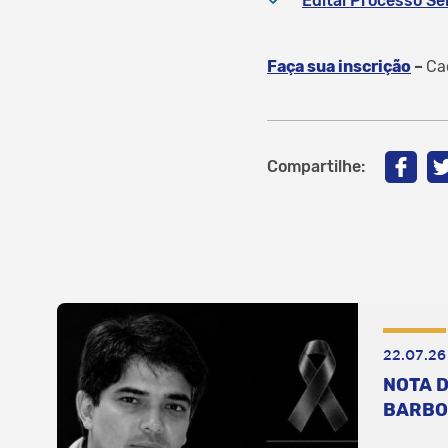
Edital Processo Se
Faça sua inscrição
–
Ca
Compartilhe:
22.07.26
NOTA D
BARBO