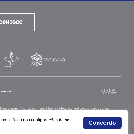
 CONOSCO
ervados
ado sem fins lucrativos, filantrópica, de natureza educativa,
a social.
esabilitá-los nas configurações de seu
Concordo