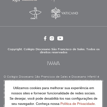
Copyright. Colégio Diocesano São Francisco de Sales. Todos os
direitos reservados
O Colégio Diocesano São Francisco de Sales e Diocesano Infantil é
mantido pela Associação Antônio Vieira (ASAV), instituição de direito
privado sem fins lucrativos, filantrópica, de natureza educativa,
Utilizamos cookies para melhorar sua experiência em
cultural, assistencial e beneficente, certificada como Entidade
nossos sites e fornecer funcionalidade de redes sociais.
Beneficente de Assistência Social (CEBAS), nas áreas de educação e
assistência social.
Se desejar, você pode desabilitá-los nas configurações de
seu navegador. Conheça nossa
Política de Privacidade
.
Continue lendo