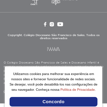
Copyright. Colégio Diocesano São Francisco de Sales. Todos os
direitos reservados
O Colégio Diocesano São Francisco de Sales e Diocesano Infantil é
mantido pela Associação Antônio Vieira (ASAV), instituição de direito
privado sem fins lucrativos, filantrópica, de natureza educativa,
Utilizamos cookies para melhorar sua experiência em
cultural, assistencial e beneficente, certificada como Entidade
nossos sites e fornecer funcionalidade de redes sociais.
Beneficente de Assistência Social (CEBAS), nas áreas de educação e
assistência social.
Se desejar, você pode desabilitá-los nas configurações de
seu navegador. Conheça nossa
Política de Privacidade
.
Continue lendo
Concordo