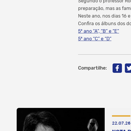
Segundo o professor Rob
preparação, mas as famí
Neste ano, nos dias 16 
Confira os álbuns dos do
5º ano “A”, “B” e “E”
5º ano “C” e “D”
Compartilhe:
22.07.26