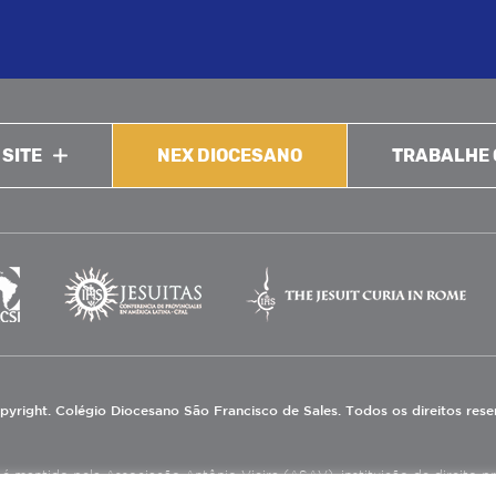
 SITE
NEX DIOCESANO
TRABALHE
pyright. Colégio Diocesano São Francisco de Sales. Todos os direitos res
 mantido pela Associação Antônio Vieira (ASAV), instituição de direito priv
eneficente de Assistência Social (CEBAS), nas áreas de educação e assistênci