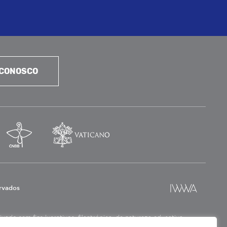
 CONOSCO
ervados
ado sem fins lucrativos, filantrópica, de natureza educativa,
a social.