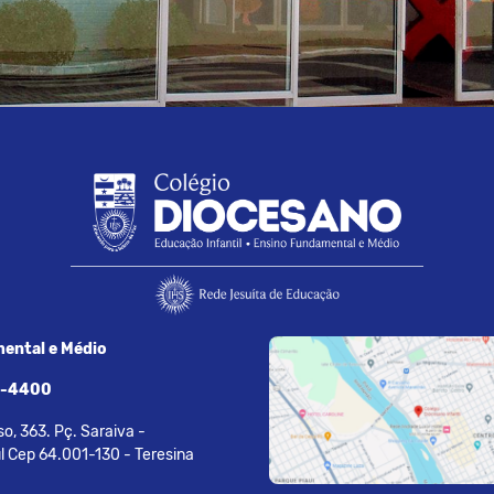
ental e Médio
7-4400
o, 363. Pç. Saraiva -
l Cep 64.001-130 - Teresina