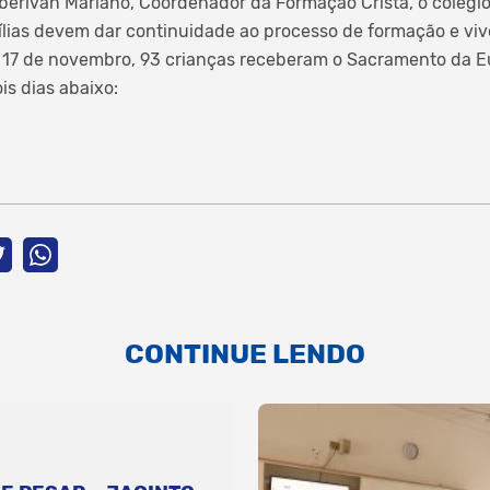
erivan Mariano, Coordenador da Formação Cristã, o colégio
lias devem dar continuidade ao processo de formação e viv
e 17 de novembro, 93 crianças ​receberam o Sacramento da Eu
is dias abaixo:
CONTINUE LENDO