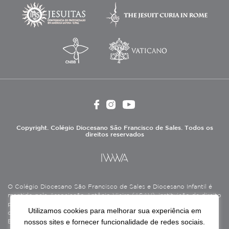
Copyright. Colégio Diocesano São Francisco de Sales. Todos os
direitos reservados
O Colégio Diocesano São Francisco de Sales e Diocesano Infantil é
mantido pela Associação Antônio Vieira (ASAV), instituição de direito
privado sem fins lucrativos, filantrópica, de natureza educativa,
Utilizamos cookies para melhorar sua experiência em
cultural, assistencial e beneficente, certificada como Entidade
nossos sites e fornecer funcionalidade de redes sociais.
Beneficente de Assistência Social (CEBAS), nas áreas de educação e