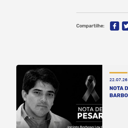
Compartilhe:
22.07.26
NOTA D
BARBO