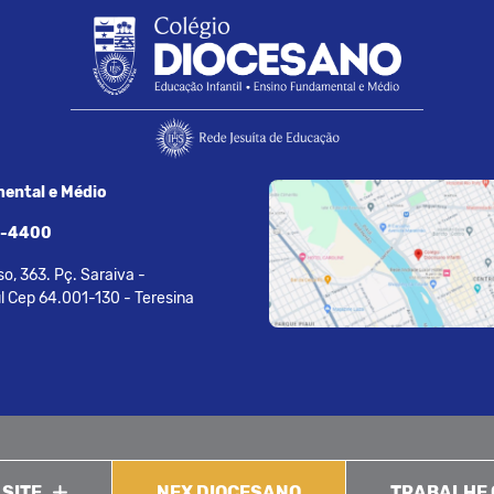
ental e Médio
7-4400
o, 363. Pç. Saraiva -
l Cep 64.001-130 - Teresina
 SITE
NEX DIOCESANO
TRABALHE