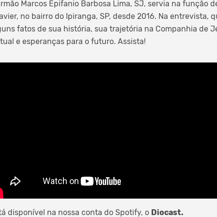
Irmão Marcos Epifanio Barbosa Lima, SJ, servia na função de
vier, no bairro do Ipiranga, SP, desde 2016. Na entrevista, 
guns fatos de sua história, sua trajetória na Companhia de J
ual e esperanças para o futuro. Assista!
á disponível na nossa conta do Spotify, o
Diocast.