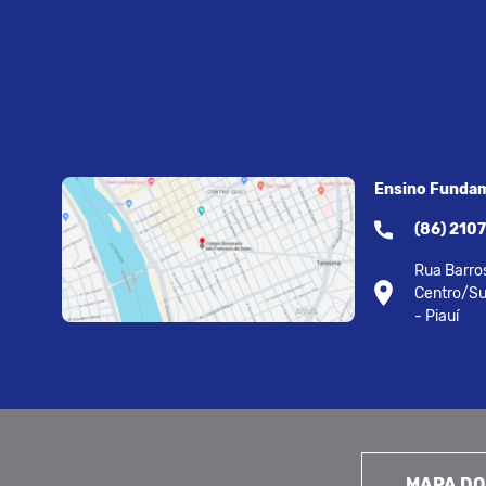
Ensino Fundam
(86) 210
Rua Barros
Centro/Su
- Piauí
MAPA DO