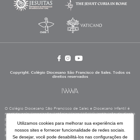
Copyright. Colégio Diocesano São Francisco de Sales. Todos os
direitos reservados
O Colégio Diocesano São Francisco de Sales e Diocesano Infantil é
mantido pela Associação Antônio Vieira (ASAV), instituição de direito
privado sem fins lucrativos, filantrópica, de natureza educativa,
Utilizamos cookies para melhorar sua experiência em
cultural, assistencial e beneficente, certificada como Entidade
nossos sites e fornecer funcionalidade de redes sociais.
Beneficente de Assistência Social (CEBAS), nas áreas de educação e
assistência social.
Se desejar, você pode desabilitá-los nas configurações de