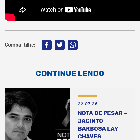
Compartilhe:
CONTINUE LENDO
22.07.26
NOTA DE PESAR –
JACINTO
BARBOSA LAY
CHAVES