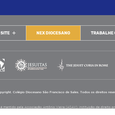
 SITE
NEX DIOCESANO
TRABALHE
pyright. Colégio Diocesano São Francisco de Sales. Todos os direitos res
 mantido pela Associação Antônio Vieira (ASAV), instituição de direito priv
eneficente de Assistência Social (CEBAS), nas áreas de educação e assistênci