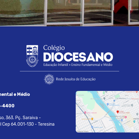
ental e Médio
7-4400
o, 363. Pç. Saraiva -
l Cep 64.001-130 - Teresina