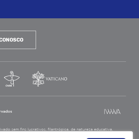
 CONOSCO
ervados
ado sem fins lucrativos, filantrópica, de natureza educativa,
a social.