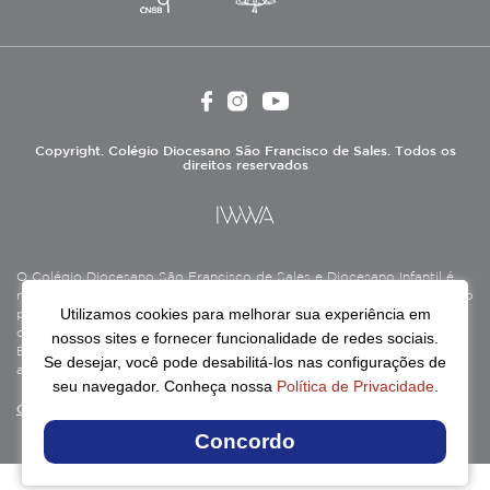
Copyright. Colégio Diocesano São Francisco de Sales. Todos os
direitos reservados
O Colégio Diocesano São Francisco de Sales e Diocesano Infantil é
mantido pela Associação Antônio Vieira (ASAV), instituição de direito
Utilizamos cookies para melhorar sua experiência em
privado sem fins lucrativos, filantrópica, de natureza educativa,
cultural, assistencial e beneficente, certificada como Entidade
nossos sites e fornecer funcionalidade de redes sociais.
Beneficente de Assistência Social (CEBAS), nas áreas de educação e
Se desejar, você pode desabilitá-los nas configurações de
assistência social.
seu navegador. Conheça nossa
Política de Privacidade
.
Continue lendo
Concordo