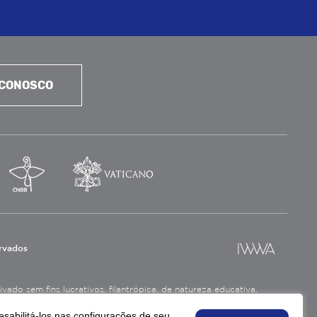
 CONOSCO
ervados
ado sem fins lucrativos, filantrópica, de natureza educativa,
a social.
esabilitá-los nas configurações de seu