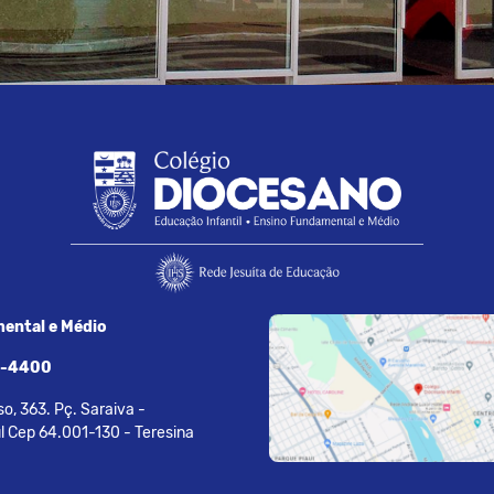
ental e Médio
7-4400
o, 363. Pç. Saraiva -
l Cep 64.001-130 - Teresina