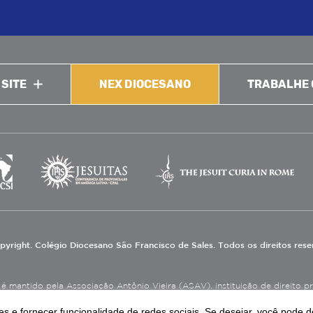
 SITE
NEX DIOCESANO
TRABALHE
pyright. Colégio Diocesano São Francisco de Sales. Todos os direitos res
 mantido pela Associação Antônio Vieira (ASAV), instituição de direito priv
eneficente de Assistência Social (CEBAS), nas áreas de educação e assistênci
s e fornecer funcionalidade de redes sociais. Se desejar, você pode d