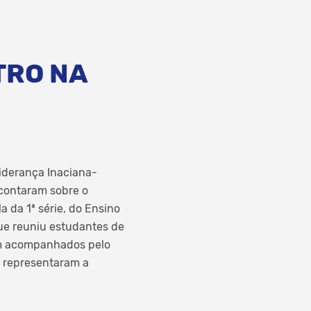
TRO NA
Liderança Inaciana-
 contaram sobre o
a da 1ª série, do Ensino
 que reuniu estudantes de
ram acompanhados pelo
r representaram a