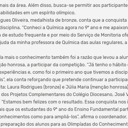
nais da área. Além disso, busca-se permitir aos participant
bilidades em um espírito olímpico.
gues Oliveira, medalhista de bronze, conta que a conquista
isciplina. “Conheci a Química agora no 9º ano e me apaixon
 de estudo frequente e por meio do Serviço de Monitoria ofe
uda da minha professora de Química das aulas regulares, a 
da mais o conhecimento também foi a razão que levou a alu
ão honrosa, a participar da competição. “Já tenho o hábito 
xperiências e, como foi o primeiro ano que tivemos a discipl
s”, ela conta reforçando que pretende continuar a participa
ita: Laura Rodrigues (bronze) e Júlia Maria (menção honrosa)
dos Projetos Complementares do Colégio Diocesano, José Vo
o. “Estamos bem felizes com o resultado. Essa conquista nos
ais que os estudantes do 9º ano do Ensino Fundamental par
conhecimentos como para ampliá-los”, afirma o coordenador.
a preparação dos alunos para as Olimpíadas do Conheciment