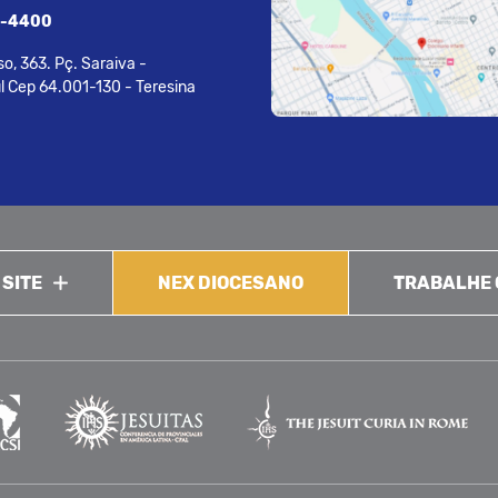
7-4400
o, 363. Pç. Saraiva -
l Cep 64.001-130 - Teresina
 SITE
NEX DIOCESANO
TRABALHE