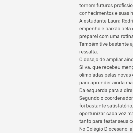
tornem futuros profissio
conhecimentos e suas ha
A estudante Laura Rodri
empenho e paixão pela d
preparei com uma rotina
Também tive bastante aj
ressalta.
O desejo de ampliar ain
Silva, que recebeu menç
olimpíadas pelas novas e
para aprender ainda mai
Da esquerda para a dire
Segundo o coordenador 
foi bastante satisfatóri
oportunizar cada vez m
tanto para testar seus 
No Colégio Diocesano, 