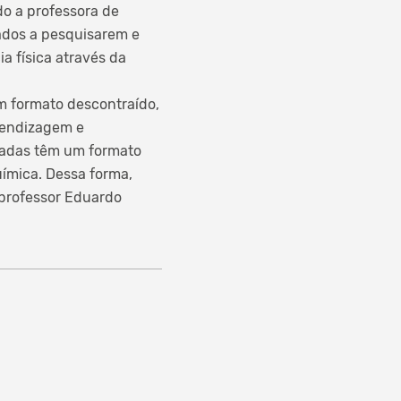
do a professora de
lados a pesquisarem e
 física através da
m formato descontraído,
rendizagem e
píadas têm um formato
uímica. Dessa forma,
 professor Eduardo