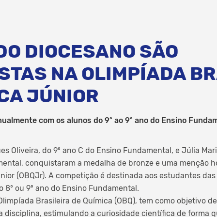
DO DIOCESANO SÃO
STAS NA OLIMPÍADA BR
ICA JÚNIOR
anualmente com os alunos do 9º ao 9º ano do Ensino Funda
es Oliveira, do 9º ano C do Ensino Fundamental, e Júlia Mari
ental, conquistaram a medalha de bronze e uma menção h
únior (OBQJr). A competição é destinada aos estudantes das
o 8º ou 9º ano do Ensino Fundamental.
limpíada Brasileira de Química (OBQ), tem como objetivo d
 disciplina, estimulando a curiosidade científica de forma 