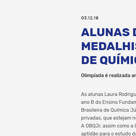
03.12.19
ALUNAS 
MEDALHI
DE QUÍM
Olimpíada é realizada 
As alunas Laura Rodrigu
ano B do Ensino Fundam
Brasileira de Química J
privadas, que estejam n
A OBQJr, assim como a O
aptidão para o estudo da