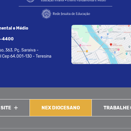
ental e Médio
7-4400
o, 363. Pç. Saraiva -
l Cep 64.001-130 - Teresina
 SITE
NEX DIOCESANO
TRABALHE