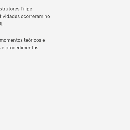
trutores Filipe
 atividades ocorreram no
I.
 momentos teóricos e
s e procedimentos