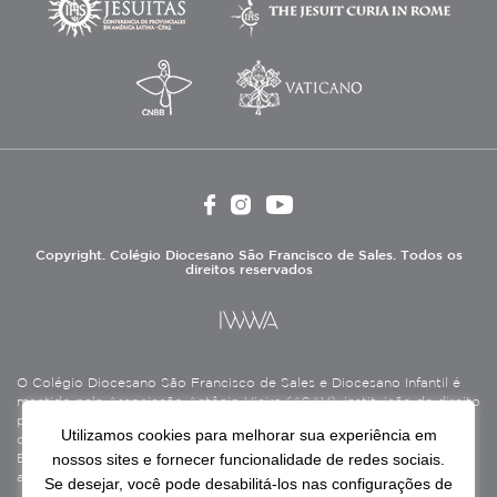
Copyright. Colégio Diocesano São Francisco de Sales. Todos os
direitos reservados
O Colégio Diocesano São Francisco de Sales e Diocesano Infantil é
mantido pela Associação Antônio Vieira (ASAV), instituição de direito
privado sem fins lucrativos, filantrópica, de natureza educativa,
Utilizamos cookies para melhorar sua experiência em
cultural, assistencial e beneficente, certificada como Entidade
nossos sites e fornecer funcionalidade de redes sociais.
Beneficente de Assistência Social (CEBAS), nas áreas de educação e
assistência social.
Se desejar, você pode desabilitá-los nas configurações de