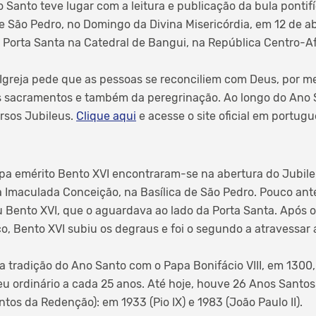
Santo teve lugar com a leitura e publicação da bula pontifí
de São Pedro, no Domingo da Divina Misericórdia, em 12 de ab
a Porta Santa na Catedral de Bangui, na República Centro-Af
 Igreja pede que as pessoas se reconciliem com Deus, por me
os sacramentos e também da peregrinação. Ao longo do Ano 
rsos Jubileus.
Clique aqui
e acesse o site oficial em portugu
pa emérito Bento XVI encontraram-se na abertura do Jubileu
 Imaculada Conceição, na Basílica de São Pedro. Pouco ante
 Bento XVI, que o aguardava ao lado da Porta Santa. Após o 
o, Bento XVI subiu os degraus e foi o segundo a atravessar 
u a tradição do Ano Santo com o Papa Bonifácio VIII, em 1300, 
u ordinário a cada 25 anos. Até hoje, houve 26 Anos Santos 
ntos da Redenção): em 1933 (Pio IX) e 1983 (João Paulo II).