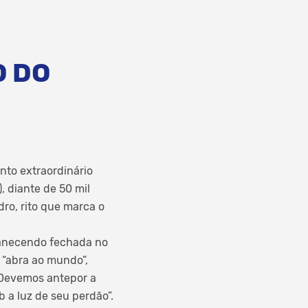
O DO
nto extraordinário
, diante de 50 mil
dro, rito que marca o
manecendo fechada no
 “abra ao mundo”,
 “Devemos antepor a
 a luz de seu perdão”.