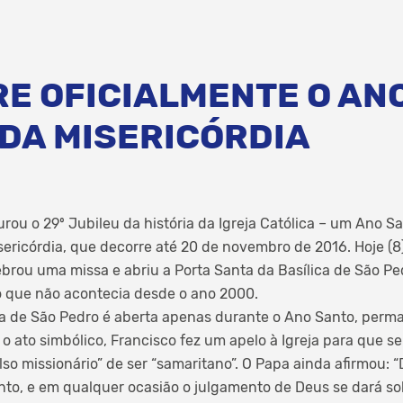
RE OFICIALMENTE O AN
 DA MISERICÓRDIA
rou o 29º Jubileu da história da Igreja Católica – um Ano Sa
ericórdia, que decorre até 20 de novembro de 2016. Hoje (8)
ebrou uma missa e abriu a Porta Santa da Basílica de São Pe
o que não acontecia desde o ano 2000.
ica de São Pedro é aberta apenas durante o Ano Santo, per
o ato simbólico, Francisco fez um apelo à Igreja para que se
lso missionário” de ser “samaritano”. O Papa ainda afirmou:
nto, e em qualquer ocasião o julgamento de Deus se dará sob