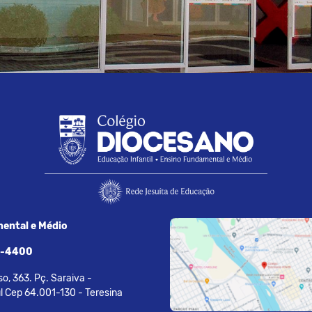
ental e Médio
7-4400
o, 363. Pç. Saraiva -
l Cep 64.001-130 - Teresina