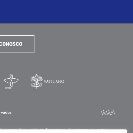
 CONOSCO
ervados
ado sem fins lucrativos, filantrópica, de natureza educativa,