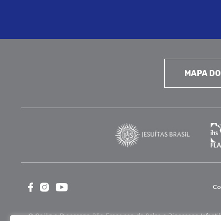
MAPA DO
Co
O Colégio Diocesano São Francisco de Sales e Diocesano Infantil é