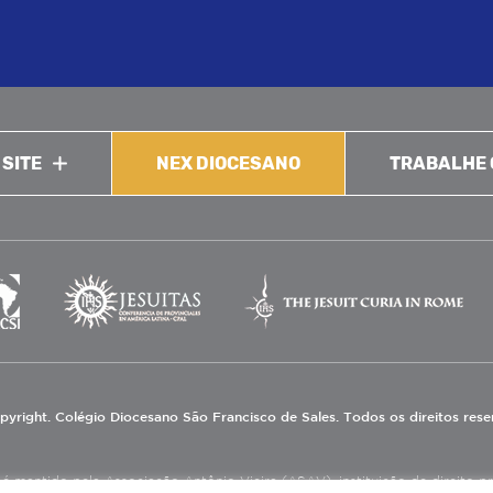
 SITE
NEX DIOCESANO
TRABALHE
pyright. Colégio Diocesano São Francisco de Sales. Todos os direitos res
 mantido pela Associação Antônio Vieira (ASAV), instituição de direito priv