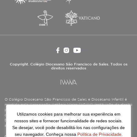
Copyright. Colégio Diocesano São Francisco de Sales. Todos os
direitos reservados
O Colégio Diocesano São Francisco de Sales e Diocesano Infantil é
mantido pela Associação Antônio Vieira (ASAV), instituição de direito
privado sem fins lucrativos, filantrópica, de natureza educativa,
Utilizamos cookies para melhorar sua experiência em
cultural, assistencial e beneficente, certificada como Entidade
nossos sites e fornecer funcionalidade de redes sociais.
Beneficente de Assistência Social (CEBAS), nas áreas de educação e
assistência social.
Se desejar, você pode desabilitá-los nas configurações de
seu navegador. Conheça nossa
Política de Privacidade
.
Continue lendo