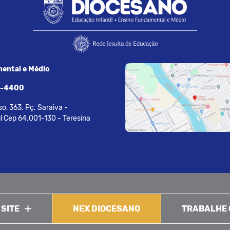
ental e Médio
7-4400
o, 363. Pç. Saraiva -
l Cep 64.001-130 - Teresina
 SITE
NEX DIOCESANO
TRABALHE