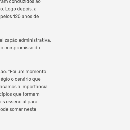
oram conduzidos ao
o. Logo depois, a
pelos 120 anos de
lização administrativa,
 o compromisso do
sião: “Foi um momento
légio o cenário que
stacamos a importância
cípios que formam
s essencial para
pode somar neste