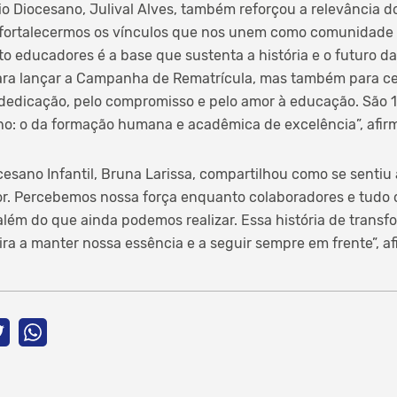
gio Diocesano, Julival Alves, também reforçou a relevância d
fortalecermos os vínculos que nos unem como comunidade 
 educadores é a base que sustenta a história e o futuro da
ra lançar a Campanha de Rematrícula, mas também para ce
a dedicação, pelo compromisso e pelo amor à educação. São
o: o da formação humana e acadêmica de excelência”, afirm
esano Infantil, Bruna Larissa, compartilhou como se sentiu a
or. Percebemos nossa força enquanto colaboradores e tudo 
além do que ainda podemos realizar. Essa história de trans
ira a manter nossa essência e a seguir sempre em frente”, a